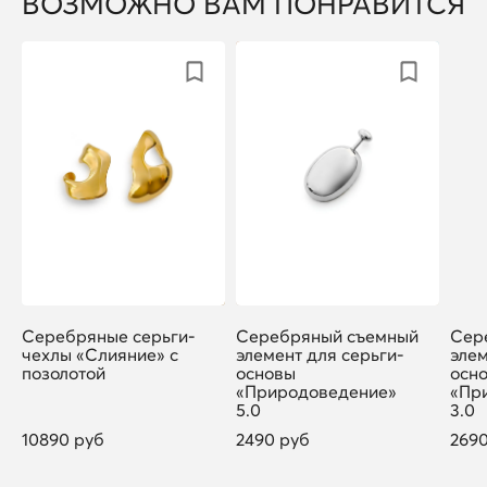
ВОЗМОЖНО ВАМ ПОНРАВИТСЯ
Серебряные серьги-
Серебряный съемный
Сер
чехлы «Слияние» с
элемент для серьги-
элем
позолотой
основы
осн
«Природоведение»
«Пр
5.0
3.0
10890 руб
2490 руб
269