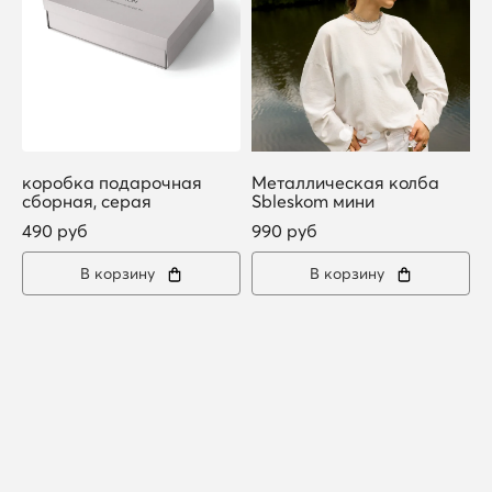
коробка подарочная
Металлическая колба
сборная, серая
Sbleskom мини
490 руб
990 руб
В корзину
В корзину