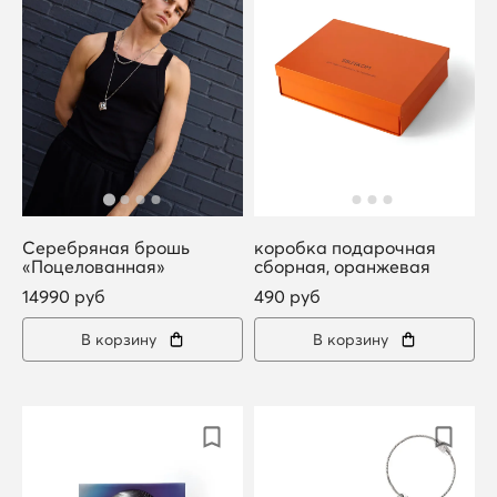
Серебряная брошь
коробка подарочная
«Поцелованная»
сборная, оранжевая
14990 руб
490 руб
В корзину
В корзину