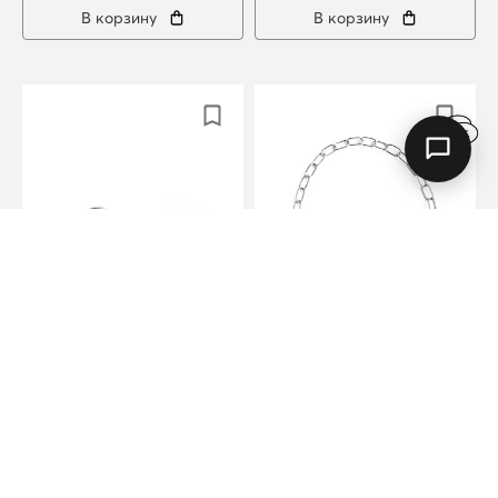
В корзину
В корзину
Серебряный медальон
Серебряное
«Та самая»
каркасное колье
корни «Васюганские
8490 руб
болота»
25490 руб