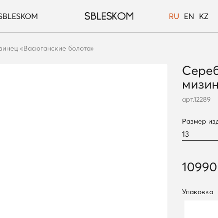
SBLESKOM
RU
EN
KZ
зинец «Васюганские болота»
Сереб
мизин
арт.
12289
Размер из
10990
Упаковка