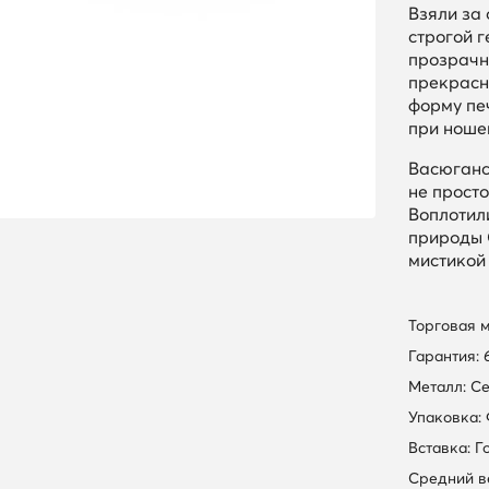
Взяли за
строгой 
прозрачн
прекрасн
форму пе
при ноше
Васюганс
не просто
Воплотил
природы 
мистикой
Торговая 
Гарантия: 
Металл: С
Упаковка:
Вставка: Г
Средний вес