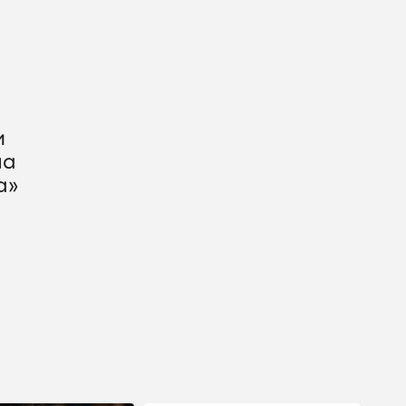
и
на
а»