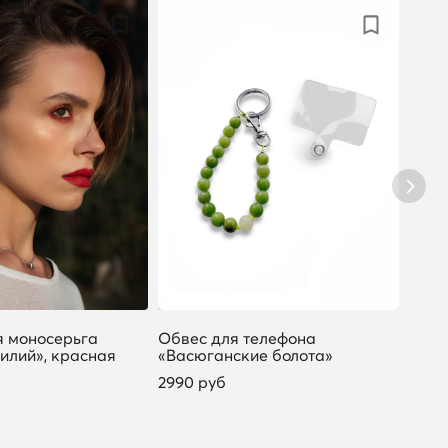
 моносерьга
Обвес для телефона
Сере
илий», красная
«Васюганские болота»
«Сте
2990 руб
6190