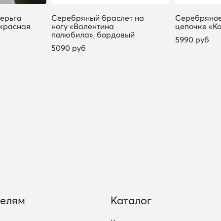
ерьга
Серебряный браслет на
Серебряное
 красная
ногу «Валентина
цепочке «К
полюбила», бордовый
5990 руб
5090 руб
телям
Каталог