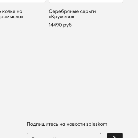
 колье на
Серебряные серьги
Сере
оромысло»
«Кружево»
«Осн
проф
14490 руб
2845
Подпишитесь на новости sbleskom