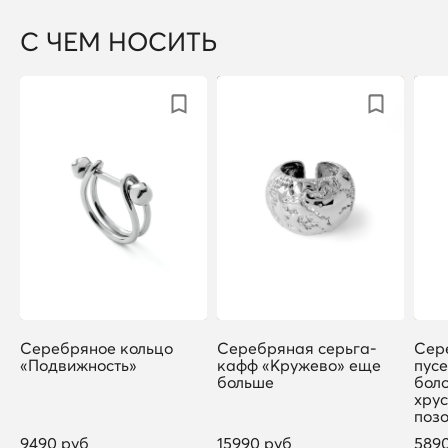
С ЧЕМ НОСИТЬ
Серебряное кольцо
Серебряная серьга-
Сер
«Подвижность»
кафф «Кружево» еще
пус
больше
боло
хрус
поз
9490 руб
15990 руб
589