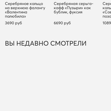
Серебряное кольцо
Серебряная серьга-
Сер
на верхнюю фалангу
кафф «Пузыри» как
кол
«Валентина
бублик, фуксия
«Со
полюбила»
поз
3690 руб
6690 руб
1089
ВЫ НЕДАВНО СМОТРЕЛИ