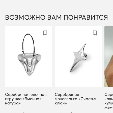
ВОЗМОЖНО ВАМ ПОНРАВИТСЯ
Серебряная елочная
Серебряная
Сер
игрушка «Змеиная
моносерьга «Счастья
коль
натура»
ключ»
кул
жем