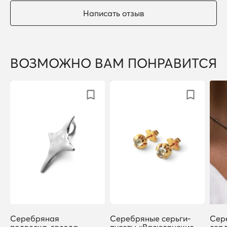
Написать отзыв
ВОЗМОЖНО ВАМ ПОНРАВИТСЯ
Серебряная
Серебряные серьги-
Сер
подвеска-звезда
пусеты «Васюганские
сер