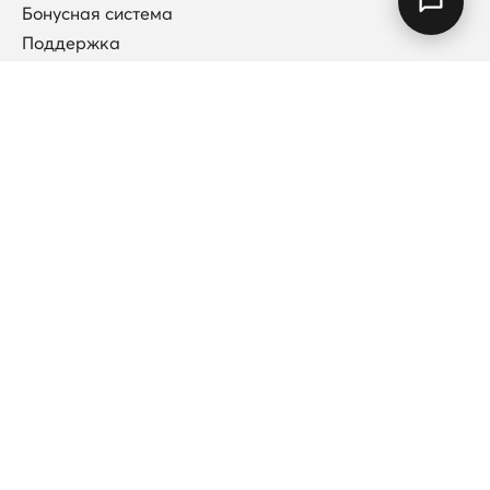
Бонусная система
Поддержка
Договор публичной оферты
Каталог
Коллекции
Новинки
Кольца
Колье
Подвески
Каффы (без прокола)
Серьги
Браслеты
Все категории