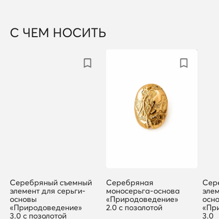
С ЧЕМ НОСИТЬ
Серебряный съемный
Серебряная
Сер
элемент для серьги-
моносерьга-основа
элем
основы
«Природоведение»
осн
«Природоведение»
2.0 с позолотой
«Пр
3.0 с позолотой
3.0