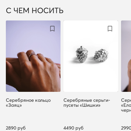
С ЧЕМ НОСИТЬ
Серебряное кольцо
Серебряные серьги-
Сер
«Заяц»
пусеты «Шишки»
«Ело
чер
2890 руб
4490 руб
299