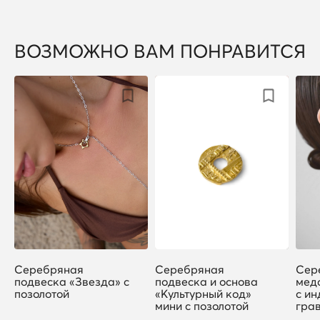
ВОЗМОЖНО ВАМ ПОНРАВИТСЯ
Серебряная
Серебряная
Сер
подвеска «Звезда» с
подвеска и основа
мед
позолотой
«Культурный код»
с и
мини с позолотой
гра