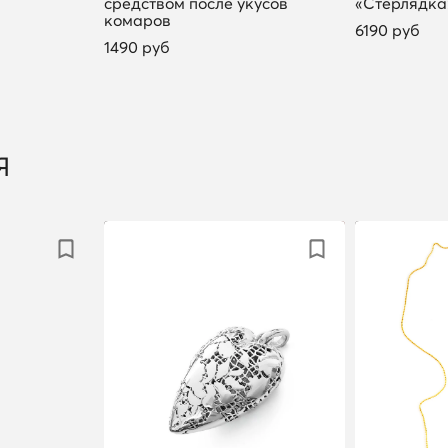
средством после укусов
«Стерлядка»
комаров
6190 руб
1490 руб
Я