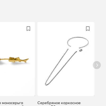
 моносерьга
Серебряное каркасное
Сере