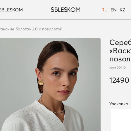
SBLESKOM
RU
EN
KZ
нские болота» 2.0 с позолотой
Сереб
«Васю
позол
арт.
22112
12490
Упаковка