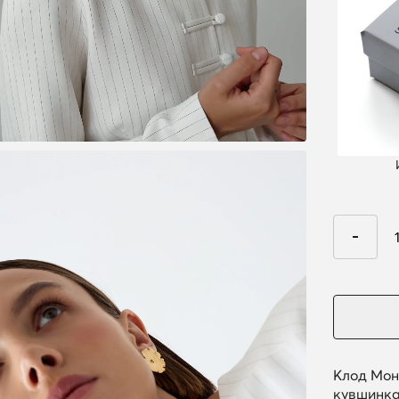
Клод Мон
кувшинка