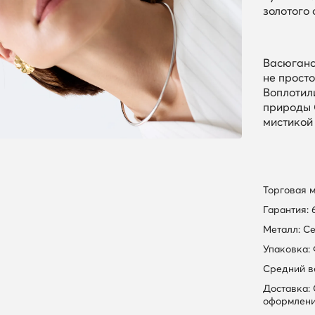
золотого
Васюганс
не просто
Воплотил
природы 
мистикой
Торговая 
Гарантия: 
Металл: С
Упаковка:
Средний вес
Доставка:
оформлени