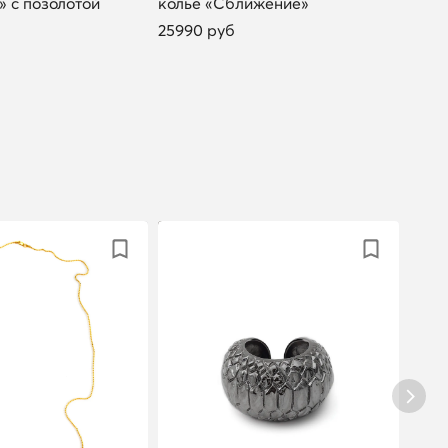
 с позолотой
колье «Сближение»
коль
25990 руб
3299