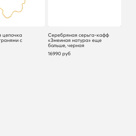
 цепочка
Серебряная серьга-кафф
Сере
гранями с
«Змеиная натура» еще
кафф
больше, черная
«Сли
16990 руб
9490