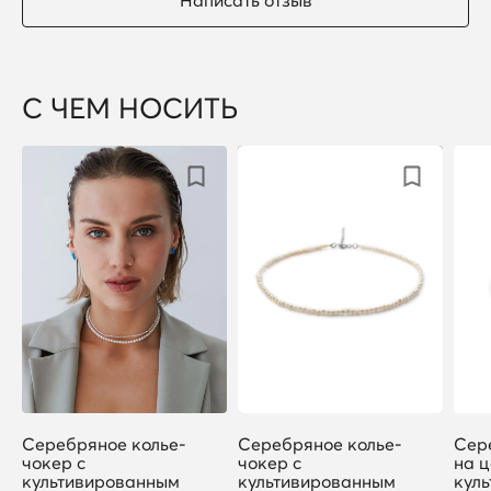
С ЧЕМ НОСИТЬ
Серебряное колье-
Серебряное колье-
Сер
чокер с
чокер с
на ц
культивированным
культивированным
кул