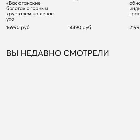
«Васюганские
обн
болота» с горным
инд
хрусталем на левое
гра
ухо
16990 руб
14490 руб
2199
ВЫ НЕДАВНО СМОТРЕЛИ