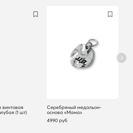
 винтовая
Серебряный медальон-
Сере
лубая (1 шт)
основа «Мама»
«Влю
борд
4990 руб
4290