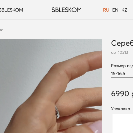
SBLESKOM
RU
EN
KZ
ми
Сереб
арт.
10213
Размер из
6990 
Упаковка