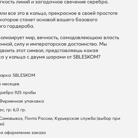
ягкость линий и загадочное свечение серебра.
и все это в кольцо, прекрасное в своей простоте
 которое станет основой вашего базового
го гардероба.
волизирует
мир, вечность, самодовлеющюю власть
енной, силу и императорское достоинство. Мы
двоить этот символ, представляешь какая
ка у кольца с двумя шарами от SBLESKOM?
марка: SBLESKOM
6 месяцев
еребро 925 пробы
 Фирменная упаковка
, гр: 6,0 гр.
 Самовывоз, Почта России, Курьерская служба (выбор при
и)
ри оформлении заказа