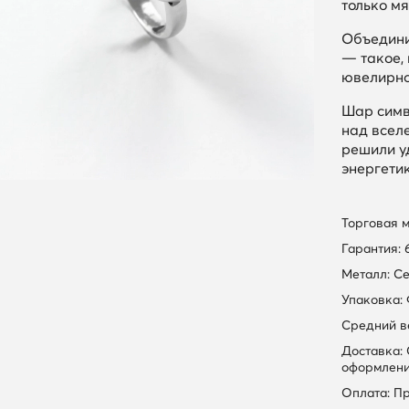
только м
Объединил
— такое,
ювелирно
Шар сим
над всел
решили у
энергети
Торговая 
Гарантия: 
Металл: С
Упаковка:
Средний вес
Доставка:
оформлени
Оплата: П