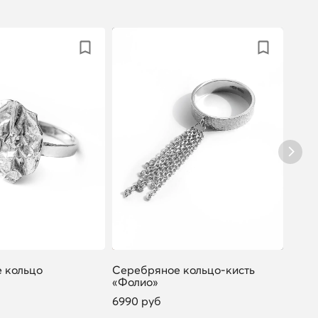
 кольцо
Серебряное кольцо-кисть
Сере
«Фолио»
«Фол
6990 руб
4990