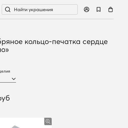
ряное кольцо-печатка сердце
ио»
делия
руб