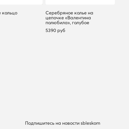
 кольцо
Серебряное колье на
Сере
цепочке «Валентина
цепо
полюбила», голубое
позо
5390 руб
1299
Подпишитесь на новости sbleskom