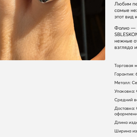
Любим пе
самые не
этот вид 
Фолио — 
SBLESKOM
нежные от
взгляда и
Торговая 
Гарантия: 
Металл: С
Упаковка:
Средний вес
Доставка:
оформлени
Длина изде
Ширина из