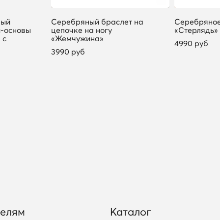
ный
Серебряный браслет на
Серебряное
и-основы
цепочке на ногу
«Стерлядь»
 с
«Жемчужина»
4990 руб
3990 руб
телям
Каталог