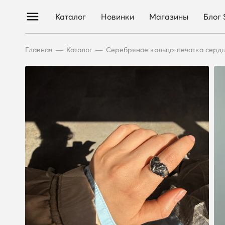
Каталог
Новинки
Магазины
Блог
—
—
Главная
Каталог
Серебряное кольцо-печатка серд