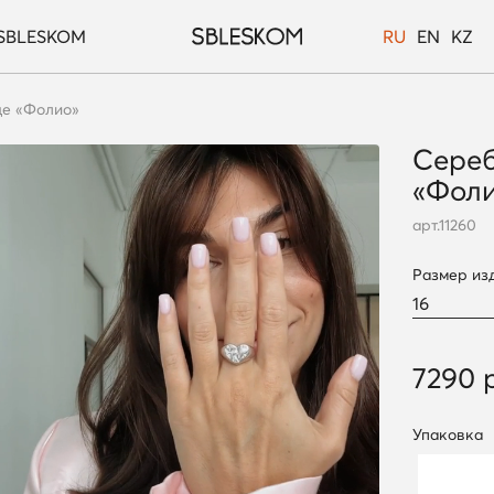
SBLESKOM
RU
EN
KZ
це «Фолио»
Сереб
«Фол
арт.
11260
Размер из
7290 
Упаковка