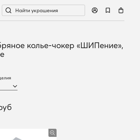
ряное колье-чокер «ШИПение»,
е
делия
руб