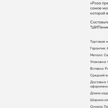
«Роза пр
самое мо
которой 
Составьт
"ШИПение
Торговая 
Гарантия: 
Металл: С
Упаковка:
Вставка: 
Средний вес
Доставка:
оформлени
Длина изде
Ширина из
Оплата: П