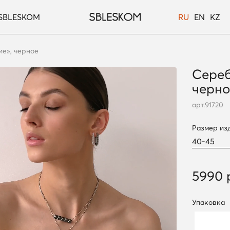
SBLESKOM
RU
EN
KZ
е», черное
Сереб
черно
арт.
91720
Размер из
5990 
Упаковка