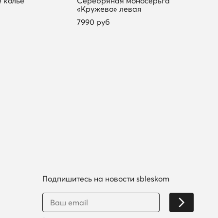
 колье
Серебряная моносерьга
Сере
«Кружево» левая
пусе
7990 руб
2490
Подпишитесь на новости sbleskom