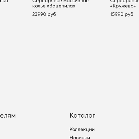
ска
Серебряное массивное
Серебряное
колье «Зацепила»
«Кружево»
23990 руб
15990 руб
телям
Каталог
Коллекции
Новинки