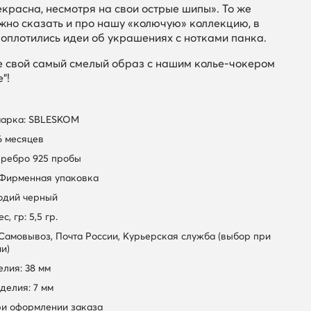
екрасна, несмотря на свои острые шипы». То же
жно сказать и про нашу «колючую» коллекцию, в
воплотились идеи об украшениях с нотками панка.
е свой самый смелый образ с нашим колье-чокером
"!
марка: SBLESKOM
6 месяцев
еребро 925 пробы
 Фирменная упаковка
Родий черный
, гр: 5,5 гр.
 Самовывоз, Почта России, Курьерская служба (выбор при
и)
лия: 38 мм
делия: 7 мм
ри оформлении заказа