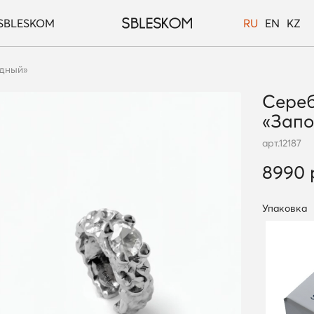
SBLESKOM
RU
EN
KZ
едный»
Сереб
«Зап
арт.
12187
8990 
Упаковка