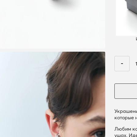
Украшени
которые 
Любим ка
ушах. Ид