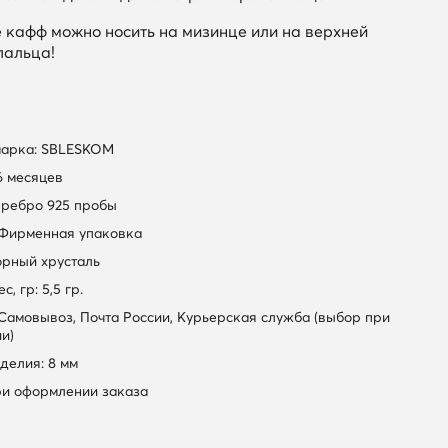
же кафф можно носить на мизинце или на верхней
пальца!
марка: SBLESKOM
6 месяцев
еребро 925 пробы
 Фирменная упаковка
орный хрусталь
, гр: 5,5 гр.
 Самовывоз, Почта России, Курьерская служба (выбор при
и)
делия: 8 мм
ри оформлении заказа