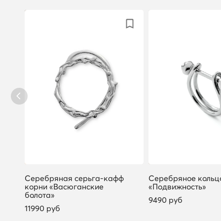
 с
Серебряная серьга-кафф
Серебряное кольц
корни «Васюганские
«Подвижность»
болота»
9490 руб
11990 руб