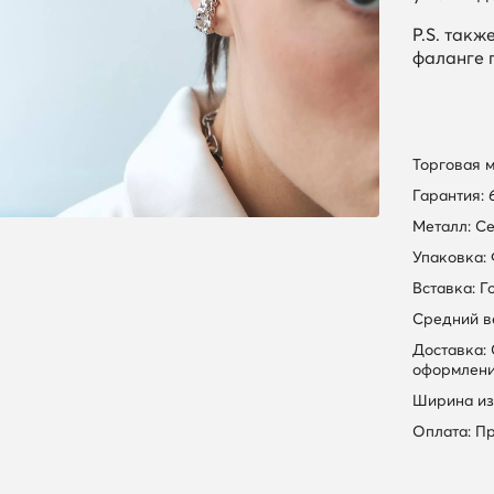
P.S. так
фаланге 
Торговая 
Гарантия: 
Металл: С
Упаковка:
Вставка: Г
Средний вес
Доставка:
оформлени
Ширина из
Оплата: П