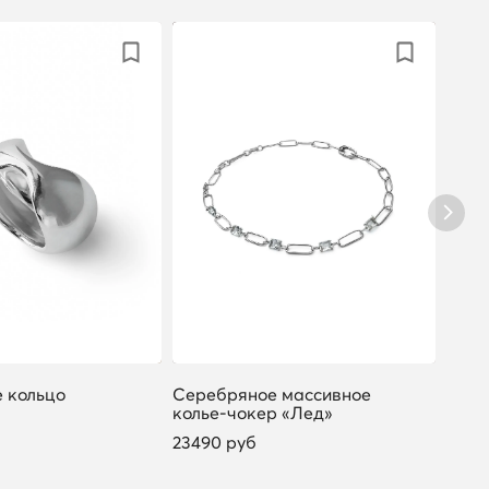
 кольцо
Серебряное массивное
Сере
колье-чокер «Лед»
«Лед
23490 руб
5490