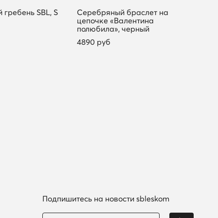
 гребень SBL, S
Серебряный браслет на
Сере
цепочке «Валентина
«Ото
полюбила», черный
2790
4890 руб
Подпишитесь на новости sbleskom