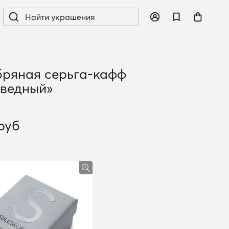
ряная серьга-кафф
оведный»
руб