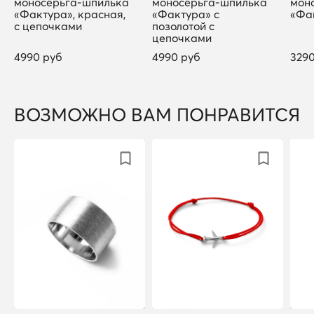
моносерьга-шпилька
моносерьга-шпилька
мон
«Фактура», красная,
«Фактура» с
«Фа
с цепочками
позолотой с
цепочками
4990 руб
4990 руб
329
ВОЗМОЖНО ВАМ ПОНРАВИТСЯ